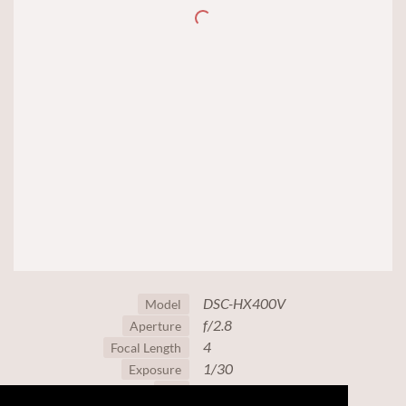
DSC-HX400V
Model
f/2.8
Aperture
4
Focal Length
1/30
Exposure
320
ISO